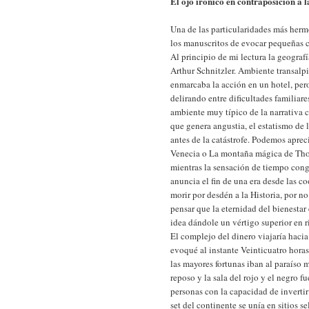
El ojo irónico en contraposición a l
Una de las particularidades más hermo
los manuscritos de evocar pequeñas c
Al principio de mi lectura la geograf
Arthur Schnitzler. Ambiente transalpi
enmarcaba la acción en un hotel, pero
delirando entre dificultades familiar
ambiente muy típico de la narrativa c
que genera angustia, el estatismo de
antes de la catástrofe. Podemos apr
Venecia o La montaña mágica de Tho
mientras la sensación de tiempo cong
anuncia el fin de una era desde las c
morir por desdén a la Historia, por n
pensar que la eternidad del bienestar 
idea dándole un vértigo superior en 
El complejo del dinero viajaría hacia
evoqué al instante Veinticuatro horas
las mayores fortunas iban al paraíso 
reposo y la sala del rojo y el negro 
personas con la capacidad de invertir
set del continente se unía en sitios s