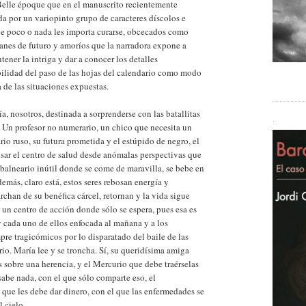
Belle époque que en el manuscrito recientemente
ada por un variopinto grupo de caracteres díscolos e
ue poco o nada les importa curarse, obcecados como
lanes de futuro y amoríos que la narradora expone a
ener la intriga y dar a conocer los detalles
abilidad del paso de las hojas del calendario como modo
de las situaciones expuestas.
ía, nosotros, destinada a sorprenderse con las batallitas
.
: Un profesor no numerario, un chico que necesita un
io ruso, su futura prometida y el estúpido de negro, el
 usar el centro de salud desde anómalas perspectivas que
balneario inútil donde se come de maravilla, se bebe en
demás, claro está, estos seres rebosan energía y
chan de su benéfica cárcel, retornan y la vida sigue
r un centro de acción donde sólo se espera, pues esa es
 y cada uno de ellos enfocada al mañana y a los
re tragicómicos por lo disparatado del baile de las
o. María lee y se troncha. Sí, su queridísima amiga
 sobre una herencia, y el Mercurio que debe traérselas
sabe nada, con el que sólo comparte eso, el
 que les debe dar dinero, con el que las enfermedades se
l cielo.