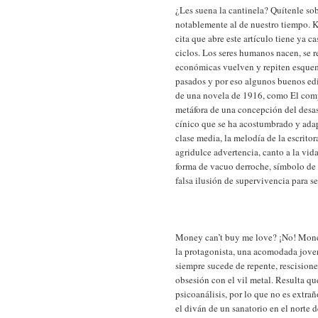
¿Les suena la cantinela? Quítenle so
notablemente al de nuestro tiempo. Ka
cita que abre este artículo tiene ya c
ciclos. Los seres humanos nacen, se 
económicas vuelven y repiten esquem
pasados y por eso algunos buenos edi
de una novela de 1916, como El comp
metáfora de una concepción del desa
cínico que se ha acostumbrado y adap
clase media, la melodía de la escrito
agridulce advertencia, canto a la vid
forma de vacuo derroche, símbolo de
falsa ilusión de supervivencia para 
Money can’t buy me love? ¡No! Money
la protagonista, una acomodada joven
siempre sucede de repente, rescisione
obsesión con el vil metal. Resulta q
psicoanálisis, por lo que no es extr
el diván de un sanatorio en el norte d