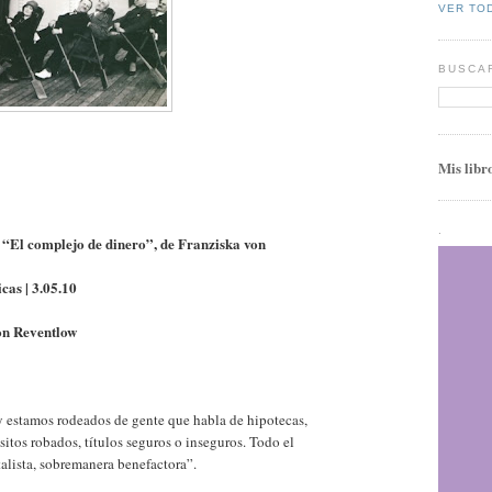
VER TOD
BUSCA
Mis libr
.
e: “El complejo de dinero”, de Franziska von
cas | 3.05.10
on Reventlow
y estamos rodeados de gente que habla de hipotecas,
sitos robados, títulos seguros o inseguros. Todo el
alista, sobremanera benefactora”.