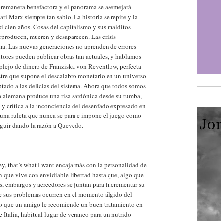
bremanera benefactora y el panorama se asemejará
rl Marx siempre tan sabio. La historia se repite y la
asi cien años. Cosas del capitalismo y sus malditos
reproducen, mueren y desaparecen. Las crisis
a. Las nuevas generaciones no aprenden de errores
tores pueden publicar obras tan actuales, y hablamos
lejo de dinero de Franziska von Reventlow, perfecta
stre que supone el descalabro monetario en un universo
tado a las delicias del sistema. Ahora que todos somos
ra alemana produce una risa sardónica desde su tumba,
.
a y crítica a la inconciencia del desenfado expresado en
 una ruleta que nunca se para e impone el juego como
seguir dando la razón a Quevedo.
, that’s what I want encaja más con la personalidad de
 que vive con envidiable libertad hasta que, algo que
s, embargos y acreedores se juntan para incrementar su
ue sus problemas ocurren en el momento álgido del
año que un amigo le recomiende un buen tratamiento en
e Italia, habitual lugar de veraneo para un nutrido