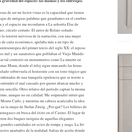
a gravedad del espacio: las manías y los entresijos.
sas de ser un lector voraz es la capacidad que tienen
ajas de antiguas palabras que guardamos en el cerebro.
ía y el espacio me recordaron a La señorita Else de
no, círculo cerrado. El autor de Relato soñado
 la tensión nerviosa de la narración, con una mujer
es de cariz económico, apelaba más a un tipo de
entroeuropea del primer tercio del siglo XX: el reposo
.
 los mil y un sanatorios que poblaban el Viejo Mundo
eciar tal contexto en monumentos como La muerte en
mas Mann, donde el reloj sigue marcando las horas
elado sobrevuela el horizonte con un tono trágico que
oordenadas de una tranquila opulencia que se resiste a
o entender el mal causado por querer abarcar mucho y
era sencilla. Otros relatos del período captan la misma
ritmo, aunque no en calidad. Me sorprendió intuir que
 Monte Carlo, y mientras mi cabeza acariciaba la idea
 en la mujer de Stefan Zweig. ¿Por qué? Los billetes de
monegasco en busca del éxito en el Casino. El lugar de
fueron dos buques insignia de aquellas elegantes
 grandes cantidades en ocios de rompe y rasga. La Jet
electos apartados de la realidad, balsas de aceite donde