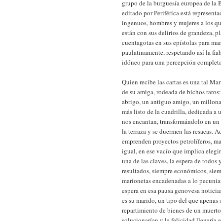
grupo de la burguesía europea de la 
editado por Periférica está represent
ingenuos, hombres y mujeres a los q
están con sus delirios de grandeza, p
cuentagotas en sus epístolas para mant
paulatinamente, respetando así la fi
idóneo para una percepción completa 
Quien recibe las cartas es una tal Mar
de su amiga, rodeada de bichos raros
abrigo, un antiguo amigo, un millonar
más listo de la cuadrilla, dedicada a
nos encantan, transformándolo en un 
la terraza y se duermen las resacas. A
emprenden proyectos petrolíferos, mar
igual, en ese vacío que implica elegi
una de las claves, la espera de todos
resultados, siempre económicos, siemp
marionetas encadenadas a lo pecuniari
espera en esa pausa genovesa noticias
es su marido, un tipo del que apenas 
repartimiento de bienes de un muerto
solucionarían y la felicidad llenaría e