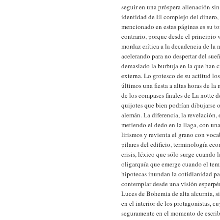
seguir en una próspera alienación sin 
identidad de El complejo del dinero, l
mencionado en estas páginas es su ton
contrario, porque desde el principio
mordaz crítica a la decadencia de la n
acelerando para no despertar del sue
demasiado la burbuja en la que han c
externa. Lo grotesco de su actitud lo
últimos una fiesta a altas horas de la
de los compases finales de La notte 
quijotes que bien podrían dibujarse o
alemán. La diferencia, la revelación,
metiendo el dedo en la llaga, con un
lirismos y revienta el grano con voc
pilares del edificio, terminología e
crisis, léxico que sólo surge cuando l
oligarquía que emerge cuando el temi
hipotecas inundan la cotidianidad par
contemplar desde una visión esperpé
Luces de Bohemia de alta alcurnia, si
en el interior de los protagonistas, c
seguramente en el momento de escribi