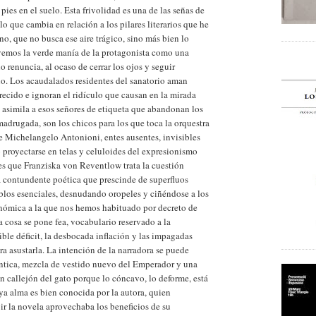
pies en el suelo. Esta frivolidad es una de las señas de
o que cambia en relación a los pilares literarios que he
o, que no busca ese aire trágico, sino más bien lo
 vemos la verde manía de la protagonista como una
o renuncia, al ocaso de cerrar los ojos y seguir
ño. Los acaudalados residentes del sanatorio aman
recido e ignoran el ridículo que causan en la mirada
s asimila a esos señores de etiqueta que abandonan los
 madrugada, son los chicos para los que toca la orquestra
de Michelangelo Antonioni, entes ausentes, invisibles
 proyectarse en telas y celuloides del expresionismo
 es que Franziska von Reventlow trata la cuestión
a contundente poética que prescinde de superfluos
ablos esenciales, desnudando oropeles y ciñéndose a los
conómica a la que nos hemos habituado por decreto de
a cosa se pone fea, vocabulario reservado a la
ble déficit, la desbocada inflación y las impagadas
a asustarla. La intención de la narradora se puede
ntica, mezcla de vestido nuevo del Emperador y una
n callejón del gato porque lo cóncavo, lo deforme, está
uya alma es bien conocida por la autora, quien
r la novela aprovechaba los beneficios de su