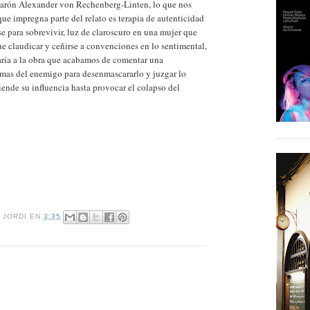
barón Alexander von Rechenberg-Linten, lo que nos
que impregna parte del relato es terapia de autenticidad
se para sobrevivir, luz de claroscuro en una mujer que
e claudicar y ceñirse a convenciones en lo sentimental,
aría a la obra que acabamos de comentar una
armas del enemigo para desenmascararlo y juzgar lo
nde su influencia hasta provocar el colapso del
R
JORDI
EN
3:35
: