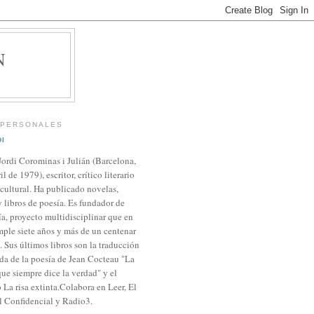
N
 PERSONALES
I
Jordi Corominas i Julián (Barcelona,
il de 1979), escritor, crítico literario
 cultural. Ha publicado novelas,
 libros de poesía. Es fundador de
a, proyecto multidisciplinar que en
ple siete años y más de un centenar
 Sus últimos libros son la traducción
da de la poesía de Jean Cocteau "La
ue siempre dice la verdad" y el
La risa extinta.Colabora en Leer, El
El Confidencial y Radio3.