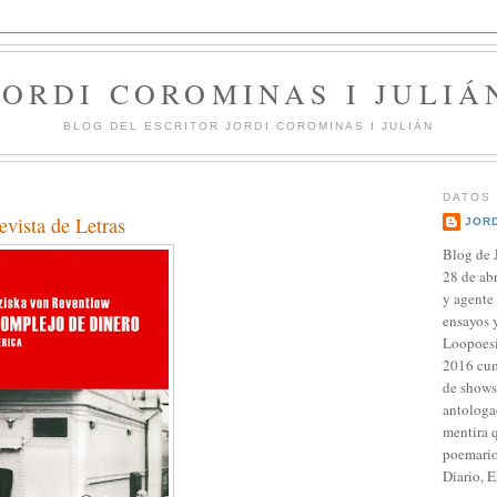
JORDI COROMINAS I JULIÁ
BLOG DEL ESCRITOR JORDI COROMINAS I JULIÁN
DATOS
evista de Letras
JORD
Blog de 
28 de abr
y agente
ensayos y
Loopoesí
2016 cum
de shows.
antologa
mentira q
poemario 
Diario, 